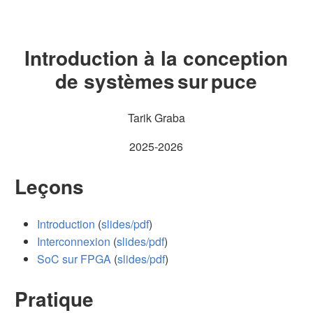
Plan
Introduction à la conception
Leçons
Pratique
de systèmes sur puce
Projet
Tarik Graba
2025-2026
Leçons
Introduction
(
slides/pdf
)
Interconnexion
(
slides/pdf
)
SoC sur FPGA
(
slides/pdf
)
Pratique