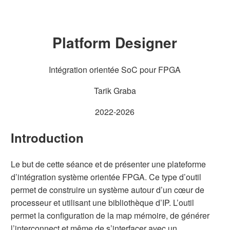
Plan
Platform Designer
Introduction
Système cible
Construction du système
Intégration orientée SoC pour FPGA
Ajout des éléments su système
Interconnecter les éléments
Tarik Graba
Affectation des adresses de base
Definition des adresses de reset et d’exceptions processeur
2022-2026
Exporter les entrées/sorties
Sauvegarde et génération du code RTL du système
Introduction
Intégration dans le projet Quartus et programmation du FPGA
Test sur la maquette
Test du programme d’exemple:
Le but de cette séance et de présenter une plateforme
Test du système que vous avez conçu
d’intégration système orientée FPGA. Ce type d’outil
permet de construire un système autour d’un cœur de
processeur et utilisant une bibliothèque d’IP. L’outil
permet la configuration de la map mémoire, de générer
l’interconnect et même de s’interfacer avec un