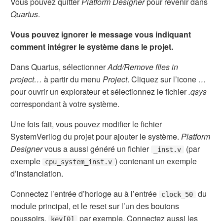
Vous pouvez quitter
Platform Designer
pour revenir dans
Quartus
.
Vous pouvez ignorer le message vous indiquant
comment intégrer le système dans le projet.
Dans Quartus, sélectionner
Add/Remove files in
project…
à partir du menu
Project
. Cliquez sur l’icone
…
pour ouvrir un explorateur et sélectionnez le fichier
.qsys
correspondant à votre système.
Une fois fait, vous pouvez modifier le fichier
SystemVerilog du projet pour ajouter le système.
Platform
Designer
vous a aussi généré un fichier
(par
_inst.v
exemple
) contenant un exemple
cpu_system_inst.v
d’instanciation.
Connectez l’entrée d’horloge au à l’entrée
du
clock_50
module principal, et le reset sur l’un des boutons
poussoirs,
par exemple. Connectez aussi les
key[0]