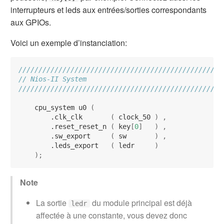
interrupteurs et leds aux entrées/sorties correspondants
aux GPIOs.
Voici un exemple d’instanciation:
///////////////////////////////////////////////////
// Nios-II System
///////////////////////////////////////////////////
    cpu_system u0 
(
        .clk_clk       
(
 clock_50 
)
,
        .reset_reset_n 
(
 key
[
0
]
)
,
        .sw_export     
(
 sw       
)
,
        .leds_export   
(
 ledr     
)
);
Note
La sortie
du module principal est déjà
ledr
affectée à une constante, vous devez donc