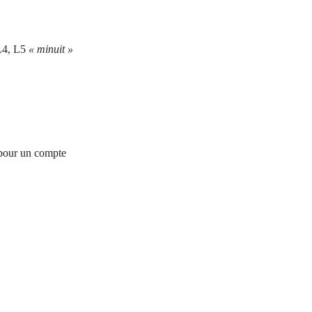
L4, L5
« minuit »
 pour un compte