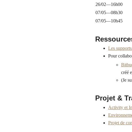
26/02—16h00
07/05—08h30
07/05—10h45
Ressources
Les supports
Pour collabor
Bitbu
créé e
(Je s
Projet & T
Activity et I
Environneme
Projet de con